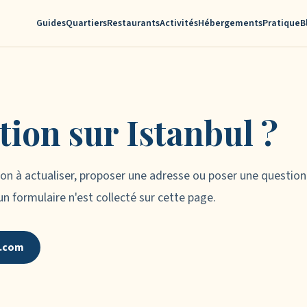
Guides
Quartiers
Restaurants
Activités
Hébergements
Pratique
B
ion sur Istanbul ?
on à actualiser, proposer une adresse ou poser une question 
n formulaire n'est collecté sur cette page.
l.com