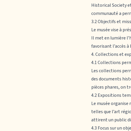
Historical Society e
communauté a permi
3.2 Objectifs et mi
Le musée vise à pré
Il met en lumière l’
favorisant l’accès à 
4. Collections et ex
4.1 Collections pe
Les collections pe
des documents histor
pièces phares, on tr
4.2 Expositions tem
Le musée organise r
telles que l’art rég
attirent un public di
4.3 Focus sur un ob