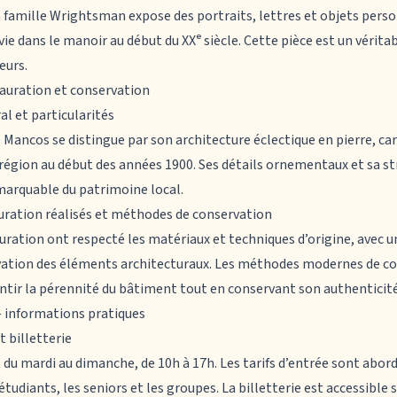
a famille Wrightsman expose des portraits, lettres et objets perso
vie dans le manoir au début du XXᵉ siècle. Cette pièce est un vérita
eurs.
tauration et conservation
al et particularités
de Mancos
se distingue par son architecture éclectique en pierre, ca
 région au début des années 1900. Ses détails ornementaux et sa s
arquable du patrimoine local.
auration réalisés et méthodes de conservation
uration ont respecté les matériaux et techniques d’origine, avec un
vation des éléments architecturaux. Les méthodes modernes de co
ntir la pérennité du bâtiment tout en conservant son authenticité
 — informations pratiques
et billetterie
du mardi au dimanche, de 10h à 17h. Les tarifs d’entrée sont abord
tudiants, les seniors et les groupes. La billetterie est accessible s