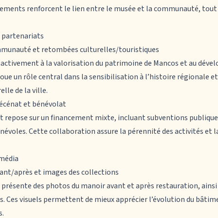
nements renforcent le lien entre le musée et la communauté, tout
t partenariats
mmunauté et retombées culturelles/touristiques
 activement à la valorisation du patrimoine de Mancos et au dév
 joue un rôle central dans la sensibilisation à l’histoire régionale e
lle de la ville.
écénat et bénévolat
repose sur un financement mixte, incluant subventions publique
voles. Cette collaboration assure la pérennité des activités et la
imédia
vant/après et images des collections
e présente des photos du manoir avant et après restauration, ainsi
s. Ces visuels permettent de mieux apprécier l’évolution du bâtime
s.