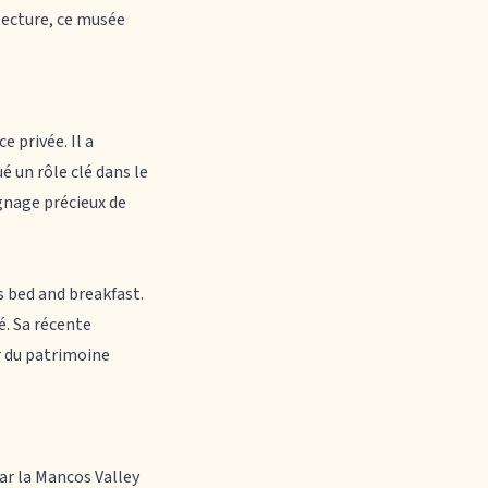
itecture, ce musée
 privée. Il a
é un rôle clé dans le
gnage précieux de
is bed and breakfast.
é. Sa récente
r du patrimoine
ar la Mancos Valley