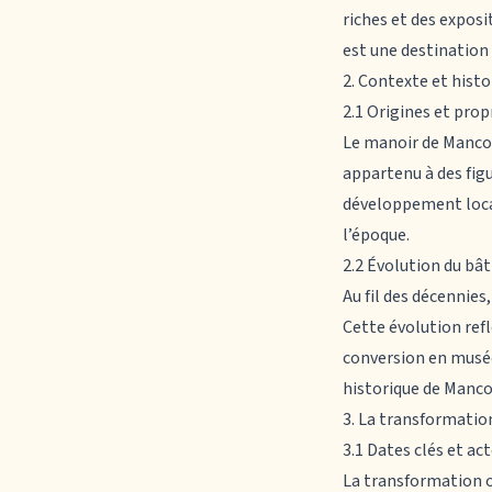
riches et des exposi
est une destination
2. Contexte et hist
2.1 Origines et prop
Le
manoir de Manco
appartenu à des figu
développement local
l’époque.
2.2 Évolution du bâ
Au fil des décennies
Cette évolution ref
conversion en musée
historique de Manco
3. La transformati
3.1 Dates clés et a
La transformation o