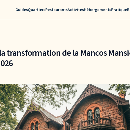
Guides
Quartiers
Restaurants
Activités
Hébergements
Pratique
B
la transformation de la Mancos Mans
2026