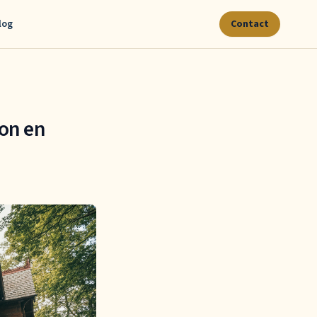
log
Contact
ion en