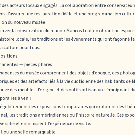
t des acteurs locaux engagés. La collaboration entre conservateurs
s d’assurer une restauration fidèle et une programmation cultur
ssion du nouveau musée
server
la conservation du manoir Mancos
tout en offrant un espace 
histoire locale, les traditions et les événements qui ont façonné la
la culture pour tous.
positions
rmanentes — pièces phares
rmanentes du musée comprennent des objets d’époque, des photog
iques et des artefacts liés à la vie quotidienne des habitants de 
ouve des meubles d’origine et des outils artisanaux témoignant du
poraires à venir
égulièrement des expositions temporaires qui explorent des thém
ional, les traditions amérindiennes ou l’histoire naturelle. Ces exp
versifié et enrichissent l’expérience de visite.
jet ou une salle remarquable