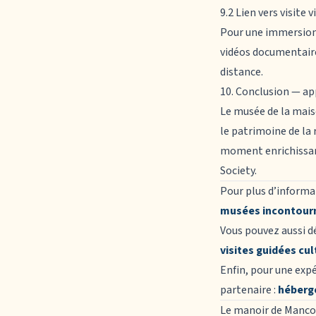
9.2 Lien vers visite 
Pour une immersion c
vidéos documentaire
distance.
10. Conclusion — app
Le
musée de la mai
le patrimoine de la 
moment enrichissant
Society.
Pour plus d’informa
musées incontour
Vous pouvez aussi déc
visites guidées cul
Enfin, pour une exp
partenaire :
héberg
Le
manoir de Manco