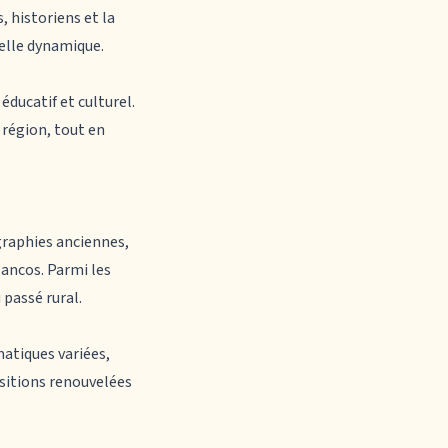
, historiens et la
elle dynamique.
éducatif et culturel.
 région, tout en
raphies anciennes,
Mancos. Parmi les
 passé rural.
atiques variées,
ositions renouvelées