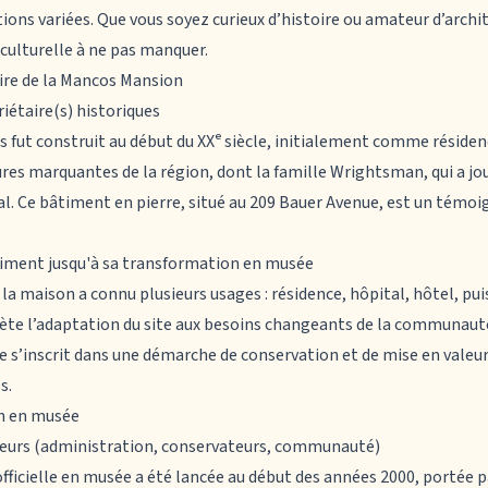
tions variées. Que vous soyez curieux d’histoire ou amateur d’arch
 culturelle à ne pas manquer.
oire de la Mancos Mansion
riétaire(s) historiques
s
fut construit au début du XXᵉ siècle, initialement comme résidence
res marquantes de la région, dont la famille Wrightsman, qui a jou
. Ce bâtiment en pierre, situé au 209 Bauer Avenue, est un témoi
timent jusqu'à sa transformation en musée
, la maison a connu plusieurs usages : résidence, hôpital, hôtel, pu
lète l’adaptation du site aux besoins changeants de la communaut
 s’inscrit dans une démarche de conservation et de mise en valeu
s.
on en musée
cteurs (administration, conservateurs, communauté)
fficielle en musée a été lancée au début des années 2000, portée p