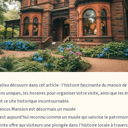
allez découvrir dans cet article : l’histoire fascinante du
manoir de
ns uniques, les horaires pour organiser votre visite, ainsi que les
t ce site historique incontournable.
Mancos Mansion est désormais un musée
est aujourd’hui reconnu comme un musée qui valorise le patrimoi
te offre aux visiteurs une plongée dans l’histoire locale à travers